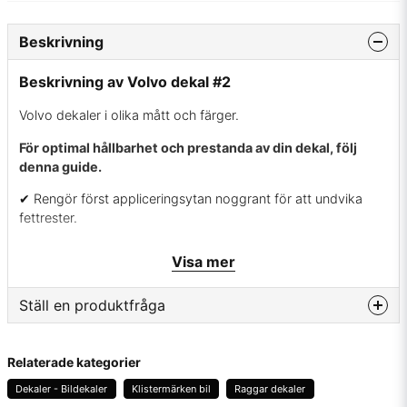
Beskrivning
Beskrivning av Volvo dekal #2
Volvo dekaler i olika mått och färger.
För optimal hållbarhet och prestanda av din dekal, följ
denna guide.
✔ Rengör först appliceringsytan noggrant för att undvika
fettrester.
✔ Använd värme på ytan om temperaturen är under 10
Visa mer
grader för optimal vidhäftning.
✔ Ta bort skyddspappret varsamt utan att dra med vinyl.
Ställ en produktfråga
✔ Placera dekalen på önskad plats, tryck fast den ordentligt
question
längs med vinylen och avlägsna sedan appliceringsfilmen
Fråga oss något om denna produkten...
Relaterade kategorier
med försiktighet. Upprepa tryckningen vid behov för att
Dekaler - Bildekaler
Klistermärken bil
Raggar dekaler
säkerställa att vinylen fastnar väl.