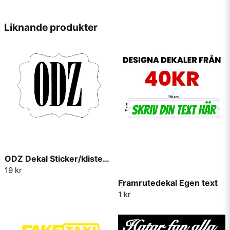
name
Namn
Liknande produkter
email
Mejladress
Ja, ni får publicera min fråga
ODZ Dekal Sticker/klistermärke
19 kr
Framrutedekal Egen text
1 kr
Skicka fråga