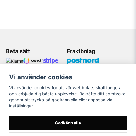
Betalsätt
Fraktbolag
Vi använder cookies
Kundtjänst
Vi använder cookies för att vår webbplats skall fungera
Mobil: 08 509 075 83
och erbjuda dig bästa upplevelse. Bekräfta ditt samtycke
genom att trycka på godkänn alla eller anpassa via
Mail: Bildekaler@gmail.com
inställningar
Öppetider 11:00-18:00
Måndag-Fredag
Godkänn alla