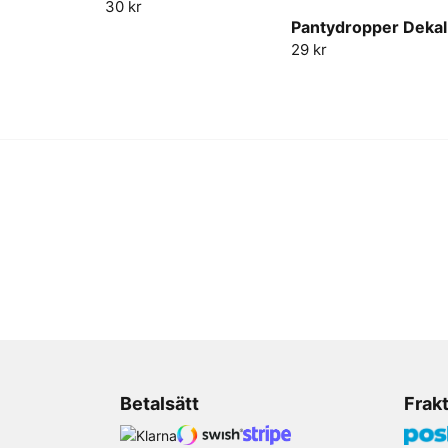
30 kr
Pantydropper Dekal
29 kr
Betalsätt
Frak