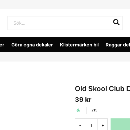
er
Göra egna dekaler
Klistermärken bil
Raggar de
Old Skool Club 
39 kr
215
-
+