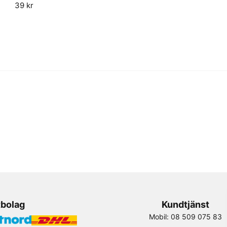
name
39 kr
Namn
Ja, ni får publicera 
tbolag
Kundtjänst
Mobil: 08 509 075 83