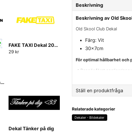
Beskrivning
Beskrivning av Old Skoo
Old Skool Club Dekal
Färg: Vit
FAKE TAXI Dekal 20cm-30cm
30x7cm
29 kr
För optimal hållbarhet och 
✔ Rengör först appliceringsyt
✔ Använd värme på ytan om t
Framrutedekal Egen text
vidhäftning.
Ställ en produktfråga
✔ Ta bort skyddspappret var
question
Fråga oss något om den
✔ Placera dekalen på önskad 
Relaterade kategorier
och avlägsna sedan applicer
Dekaler - Bildekaler
vid behov för att säkerställa 
Dekal Tänker på dig