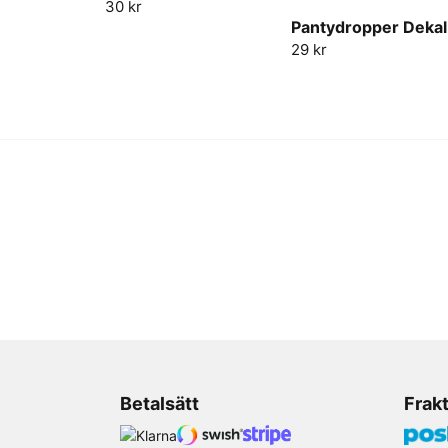
30 kr
Pantydropper Dekal
29 kr
Betalsätt
Frak