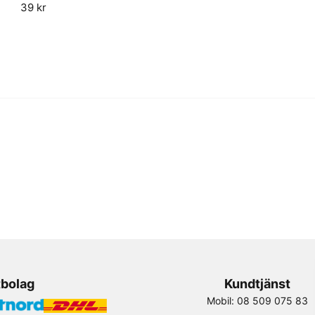
name
39 kr
Namn
Ja, ni får publicera 
tbolag
Kundtjänst
Mobil: 08 509 075 83