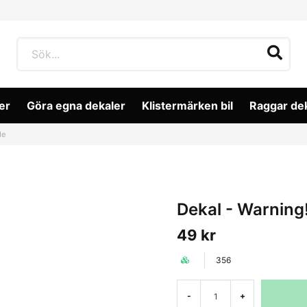
er
Göra egna dekaler
Klistermärken bil
Raggar de
de
Dekal - Warning
49 kr
356
-
+