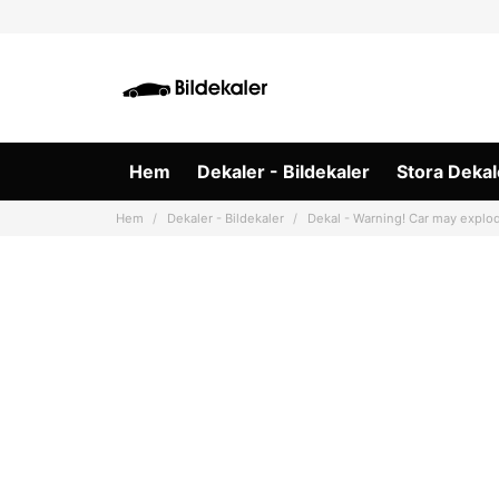
Hem
Dekaler - Bildekaler
Stora Dekal
Hem
Dekaler - Bildekaler
Dekal - Warning! Car may explo