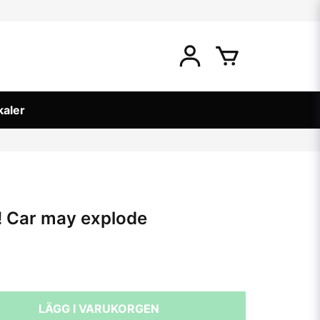
kaler
! Car may explode
LÄGG I VARUKORGEN