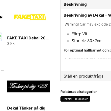
Beskrivning
Beskrivning av Dekal - 
Warning! Car may explode 
Färg: Vit
FAKE TAXI Dekal 20cm-30cm
Storlek: 30x7cm
29 kr
För optimal hållbarhet och 
✔ Rengör först appliceringsyt
✔ Använd värme på ytan om t
Framrutedekal Egen text
vidhäftning.
Ställ en produktfråga
✔ Ta bort skyddspappret var
question
Fråga oss något om den
✔ Placera dekalen på önskad 
Relaterade kategorier
och avlägsna sedan applicer
Dekaler - Bildekaler
vid behov för att säkerställa 
Dekal Tänker på dig