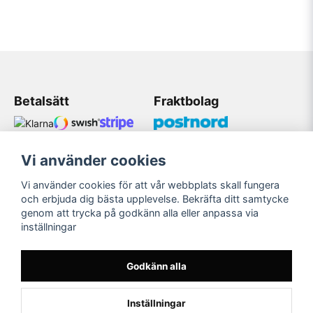
Betalsätt
Fraktbolag
Vi använder cookies
Kundtjänst
Vi använder cookies för att vår webbplats skall fungera
Mobil: 08 509 075 83
och erbjuda dig bästa upplevelse. Bekräfta ditt samtycke
genom att trycka på godkänn alla eller anpassa via
Mail: Bildekaler@gmail.com
inställningar
Öppetider 11:00-18:00
Måndag-Fredag
Godkänn alla
Inställningar