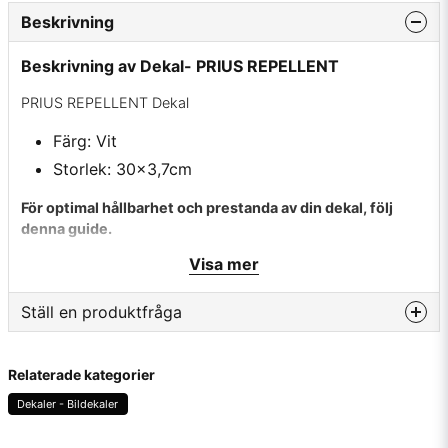
Beskrivning
Beskrivning av Dekal- PRIUS REPELLENT
PRIUS REPELLENT Dekal
Färg: Vit
Storlek: 30x3,7cm
För optimal hållbarhet och prestanda av din dekal, följ
denna guide.
Visa mer
✔ Rengör först appliceringsytan noggrant för att undvika
fettrester.
Ställ en produktfråga
✔ Använd värme på ytan om temperaturen är under 10
grader för optimal vidhäftning.
question
Fråga oss något om denna produkten...
Relaterade kategorier
✔ Ta bort skyddspappret varsamt utan att dra med vinyl.
Dekaler - Bildekaler
✔ Placera dekalen på önskad plats, tryck fast den ordentligt
längs med vinylen och avlägsna sedan appliceringsfilmen