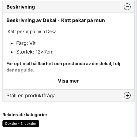
Beskrivning
Beskrivning av Dekal - Katt pekar på mun
Katt pekar på mun Dekal
Färg: Vit
Storlek: 12x7cm
För optimal hållbarhet och prestanda av din dekal, följ
denna guide.
Visa mer
✔ Rengör först appliceringsytan noggrant för att undvika
fettrester.
Ställ en produktfråga
✔ Använd värme på ytan om temperaturen är under 10
grader för optimal vidhäftning.
question
Fråga oss något om denna produkten...
Relaterade kategorier
✔ Ta bort skyddspappret varsamt utan att dra med vinyl.
Dekaler - Bildekaler
✔ Placera dekalen på önskad plats, tryck fast den ordentligt
längs med vinylen och avlägsna sedan appliceringsfilmen