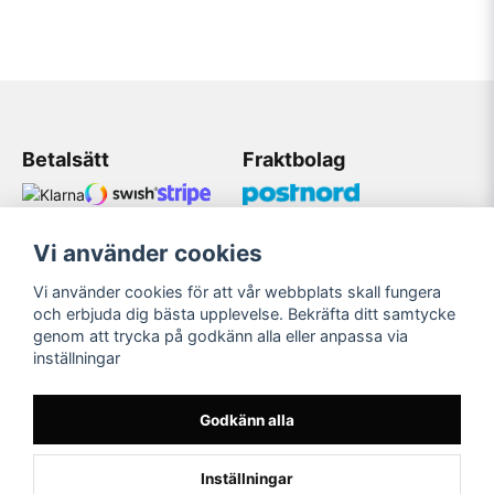
Betalsätt
Fraktbolag
Vi använder cookies
Kundtjänst
Vi använder cookies för att vår webbplats skall fungera
Mobil: 08 509 075 83
och erbjuda dig bästa upplevelse. Bekräfta ditt samtycke
genom att trycka på godkänn alla eller anpassa via
Mail: Bildekaler@gmail.com
inställningar
Öppetider 11:00-18:00
Måndag-Fredag
Godkänn alla
Inställningar