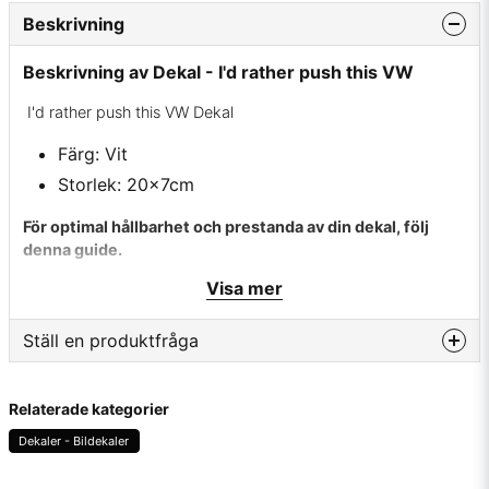
Beskrivning
Beskrivning av Dekal - I'd rather push this VW
I'd rather push this VW Dekal
Färg: Vit
Storlek: 20x7cm
För optimal hållbarhet och prestanda av din dekal, följ
denna guide.
Visa mer
✔ Rengör först appliceringsytan noggrant för att undvika
fettrester.
Ställ en produktfråga
✔ Använd värme på ytan om temperaturen är under 10
grader för optimal vidhäftning.
question
Fråga oss något om denna produkten...
Relaterade kategorier
✔ Ta bort skyddspappret varsamt utan att dra med vinyl.
Dekaler - Bildekaler
✔ Placera dekalen på önskad plats, tryck fast den ordentligt
längs med vinylen och avlägsna sedan appliceringsfilmen