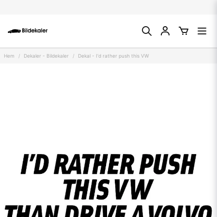
Hem
Dekaler - Bildekaler
Dekal - I'd rather push this VW