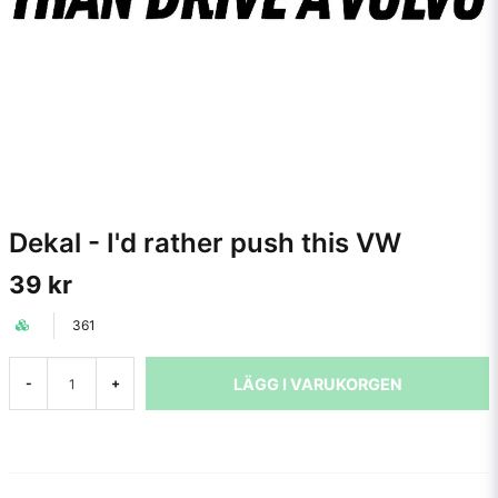
Dekal - I'd rather push this VW
39 kr
361
LÄGG I VARUKORGEN
-
+