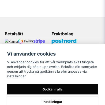
Betalsätt
Fraktbolag
Vi använder cookies
Kundtjänst
Vi använder cookies för att vår webbplats skall fungera
Mobil: 08 509 075 83
och erbjuda dig bästa upplevelse. Bekräfta ditt samtycke
genom att trycka på godkänn alla eller anpassa via
Mail: Bildekaler@gmail.com
inställningar
Öppetider 11:00-18:00
Måndag-Fredag
Godkänn alla
Inställningar