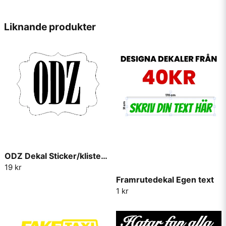
Se här för vårt utbud av övriga
raggar dekaler
!
name
Namn
Liknande produkter
email
Mejladress
Ja, ni får publicera min fråga
ODZ Dekal Sticker/klistermärke
19 kr
Framrutedekal Egen text
1 kr
Skicka fråga