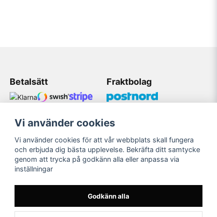
Betalsätt
Fraktbolag
Vi använder cookies
Kundtjänst
Vi använder cookies för att vår webbplats skall fungera
Mobil: 08 509 075 83
och erbjuda dig bästa upplevelse. Bekräfta ditt samtycke
genom att trycka på godkänn alla eller anpassa via
Mail: Bildekaler@gmail.com
inställningar
Öppetider 11:00-18:00
Måndag-Fredag
Godkänn alla