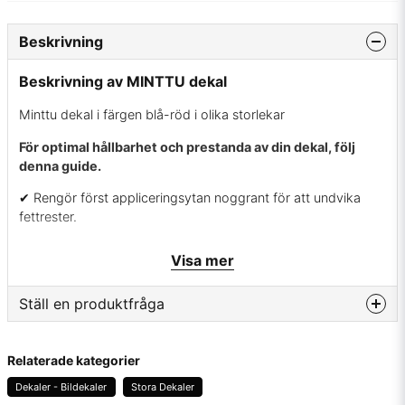
Beskrivning
Beskrivning av MINTTU dekal
Minttu dekal i färgen blå-röd i olika storlekar
För optimal hållbarhet och prestanda av din dekal, följ
denna guide.
✔ Rengör först appliceringsytan noggrant för att undvika
fettrester.
✔ Använd värme på ytan om temperaturen är under 10
Visa mer
grader för optimal vidhäftning.
✔ Ta bort skyddspappret varsamt utan att dra med vinyl.
Ställ en produktfråga
✔ Placera dekalen på önskad plats, tryck fast den ordentligt
question
längs med vinylen och avlägsna sedan appliceringsfilmen
Fråga oss något om denna produkten...
Relaterade kategorier
med försiktighet. Upprepa tryckningen vid behov för att
Dekaler - Bildekaler
Stora Dekaler
säkerställa att vinylen fastnar väl.