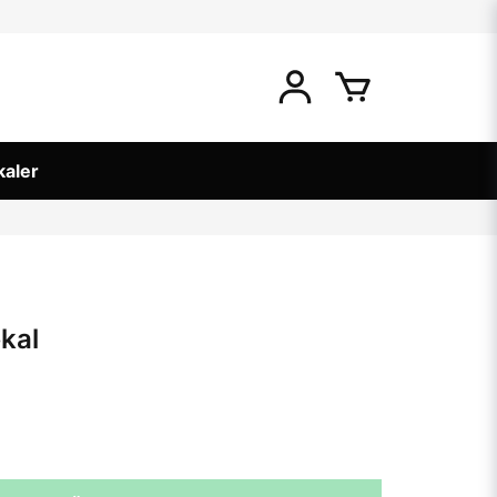
kaler
kal