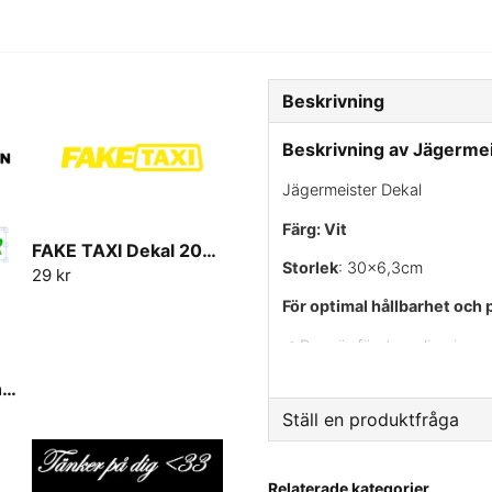
Beskrivning
Beskrivning av Jägermei
Jägermeister Dekal
Färg: Vit
FAKE TAXI Dekal 20cm-30cm
Storlek
: 30x6,3cm
29 kr
För optimal hållbarhet och 
✔ Rengör först appliceringsyt
✔ Använd värme på ytan om t
Framrutedekal Egen text
vidhäftning.
Ställ en produktfråga
✔ Ta bort skyddspappret var
question
Fråga oss något om den
✔ Placera dekalen på önskad 
Relaterade kategorier