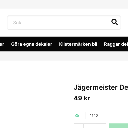
er
Göra egna dekaler
Klistermärken bil
Raggar de
Jägermeister De
49 kr
1140