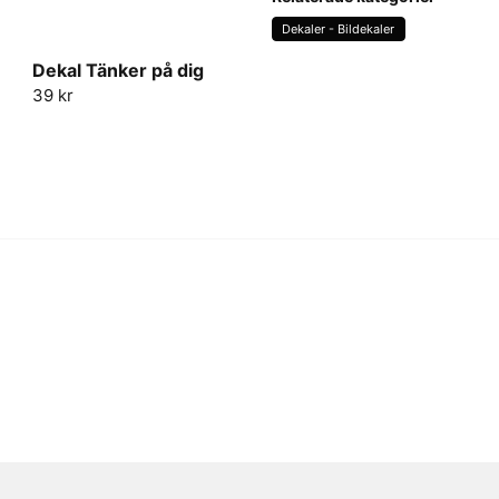
och avlägsna sedan applicer
Dekaler - Bildekaler
vid behov för att säkerställa 
Dekal Tänker på dig
name
39 kr
Namn
Ja, ni får publicera 