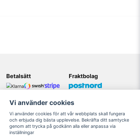
Betalsätt
Fraktbolag
Vi använder cookies
Kundtjänst
Vi använder cookies för att vår webbplats skall fungera
Mobil: 08 509 075 83
och erbjuda dig bästa upplevelse. Bekräfta ditt samtycke
genom att trycka på godkänn alla eller anpassa via
Mail: Bildekaler@gmail.com
inställningar