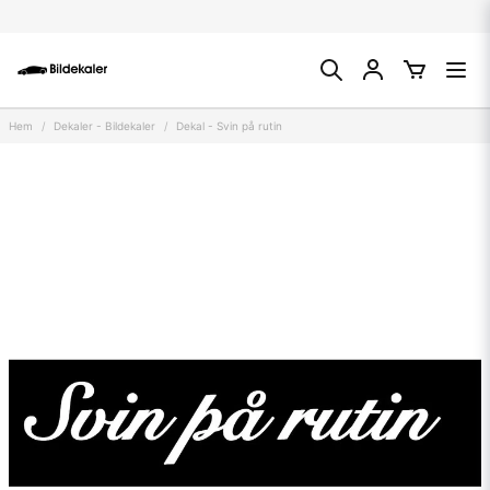
Hem
Dekaler - Bildekaler
Dekal - Svin på rutin