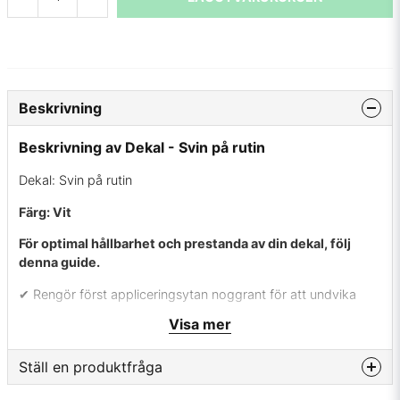
Beskrivning
Beskrivning av Dekal - Svin på rutin
Dekal: Svin på rutin
Färg: Vit
För optimal hållbarhet och prestanda av din dekal, följ
denna guide.
✔ Rengör först appliceringsytan noggrant för att undvika
fettrester.
Visa mer
✔ Använd värme på ytan om temperaturen är under 10
grader för optimal vidhäftning.
Ställ en produktfråga
✔ Ta bort skyddspappret varsamt utan att dra med vinyl.