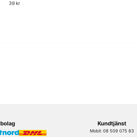
name
39 kr
Namn
Ja, ni får publicera 
tbolag
Kundtjänst
Mobil: 08 509 075 83