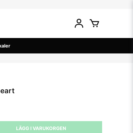
kaler
heart
LÄGG I VARUKORGEN