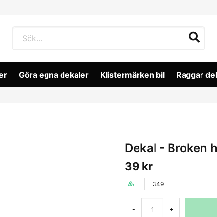
er
Göra egna dekaler
Klistermärken bil
Raggar de
Dekal - Broken 
39 kr
349
-
+