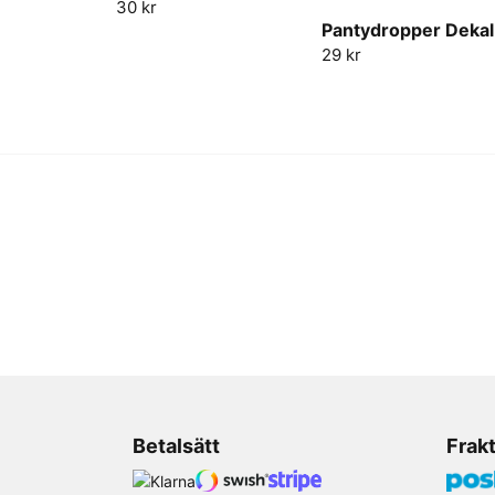
30 kr
Pantydropper Dekal
29 kr
Betalsätt
Frak