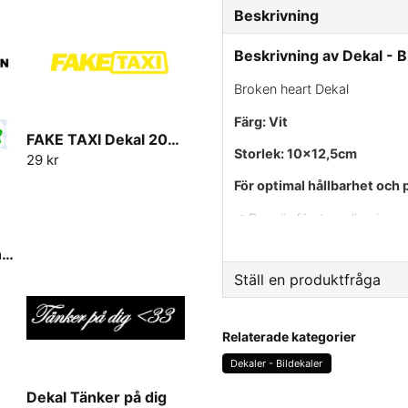
Beskrivning
Beskrivning av Dekal - 
Broken heart Dekal
Färg: Vit
FAKE TAXI Dekal 20cm-30cm
Storlek: 10x12,5cm
29 kr
För optimal hållbarhet och 
✔ Rengör först appliceringsyt
✔ Använd värme på ytan om t
Framrutedekal Egen text
vidhäftning.
Ställ en produktfråga
✔ Ta bort skyddspappret var
question
Fråga oss något om den
✔ Placera dekalen på önskad 
Relaterade kategorier
och avlägsna sedan applicer
Dekaler - Bildekaler
vid behov för att säkerställa 
Dekal Tänker på dig
Se här för vårt utbud av övr