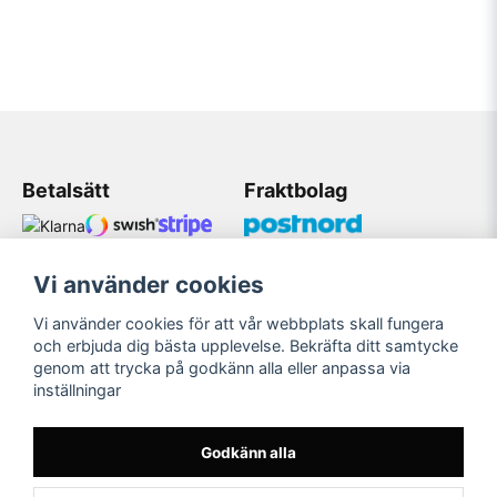
Betalsätt
Fraktbolag
Vi använder cookies
Kundtjänst
Vi använder cookies för att vår webbplats skall fungera
Mobil: 08 509 075 83
och erbjuda dig bästa upplevelse. Bekräfta ditt samtycke
genom att trycka på godkänn alla eller anpassa via
Mail: Bildekaler@gmail.com
inställningar
Öppetider 11:00-18:00
Måndag-Fredag
Godkänn alla