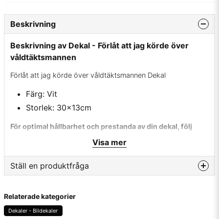
Beskrivning
Beskrivning av Dekal - Förlåt att jag körde över
våldtäktsmannen
Förlåt att jag körde över våldtäktsmannen Dekal
Färg: Vit
Storlek: 30x13cm
För optimal hållbarhet och prestanda av din dekal, följ
denna guide.
Visa mer
✔ Rengör först appliceringsytan noggrant för att undvika
fettrester.
Ställ en produktfråga
✔ Använd värme på ytan om temperaturen är under 10
question
Fråga oss något om denna produkten...
grader för optimal vidhäftning.
Relaterade kategorier
✔ Ta bort skyddspappret varsamt utan att dra med vinyl.
Dekaler - Bildekaler